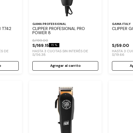
GAMA PROFESSIONAL
GAMA ITALY
M T742
CLIPPER PROFESIONAL PRO
CLIPPER G
POWER 8
S/
199
.
00
S/
169
.
15
S/
59
.
00
15 %
ÉS DE
HASTA
3
CUOTAS SIN INTERÉS DE
HASTA
3
CUO
S/
56
.
38
S/
19
.
66
o
Agregar al carrito
Ag