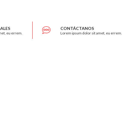
ALES
CONTÁCTANOS
met, eu errem.
Lorem ipsum dolor sit amet, eu errem.