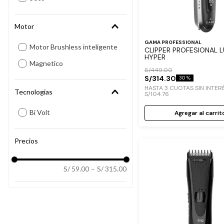
Motor
GAMA PROFESSIONAL
Motor Brushless inteligente
CLIPPER PROFESIONAL 
HYPER
Magnetico
S/
449
.
00
S/
314
.
30
30 %
HASTA
3
CUOTAS SIN INTER
Tecnologias
S/
104
.
76
Bi Volt
Agregar al carrit
S/ 59.00
–
S/ 315.00