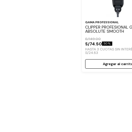
GAMA PROFESSIONAL
CLIPPER PROFESIONAL 
ABSOLUTE SMOOTH
S/
149
.
00
S/
74
.
50
50 %
HASTA
3
CUOTAS SIN INTER
S/
24
.
83
Agregar al carrit