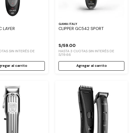
GAMA ITALY
C LAYER
CLIPPER GC542 SPORT
S/
59
.
00
TAS SIN INTERÉS DE
HASTA
3
CUOTAS SIN INTERÉS DE
S/
19
.
66
regar al carrito
Agregar al carrito