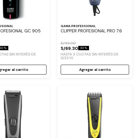
SSIONAL
GAMA PROFESSIONAL
ROFESIONAL GC 905
CLIPPER PROFESIONAL PRO 7.6
S/
99
.
00
S/
69
.
30
50 %
30 %
TAS SIN INTERÉS DE
HASTA
3
CUOTAS SIN INTERÉS DE
S/
23
.
10
regar al carrito
Agregar al carrito