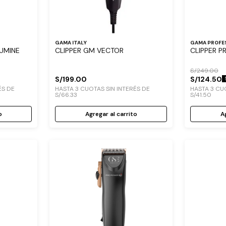
GAMA ITALY
GAMA PROFE
LUMINE
CLIPPER GM VECTOR
CLIPPER P
S/
249
.
00
S/
199
.
00
S/
124
.
50
ÉS DE
HASTA
3
CUOTAS SIN INTERÉS DE
HASTA
3
CUO
S/
66
.
33
S/
41
.
50
o
Agregar al carrito
Ag