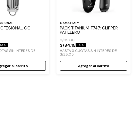
SSIONAL
GAMA ITALY
ROFESIONAL GC
PACK TITANIUM T747: CLIPPER +
PATILLERO
S/
99
.
00
S/
84
.
15
30 %
15 %
TAS SIN INTERÉS DE
HASTA
3
CUOTAS SIN INTERÉS DE
S/
28
.
05
regar al carrito
Agregar al carrito