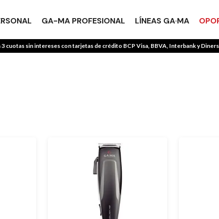
ERSONAL
GA-MA PROFESIONAL
LÍNEAS GA·MA
OPOR
TÉRMINOS MÁS BUSCADOS
 3 cuotas sin intereses con tarjetas de crédito BCP Visa, BBVA, Interbank y Diners
1
.
secadoras
2
.
uniq
3
.
multistyler
4
.
secadora
5
.
rizadores
6
.
plancha
7
.
combos
8
.
sacapelo
9
.
cepillo
10
.
profesional