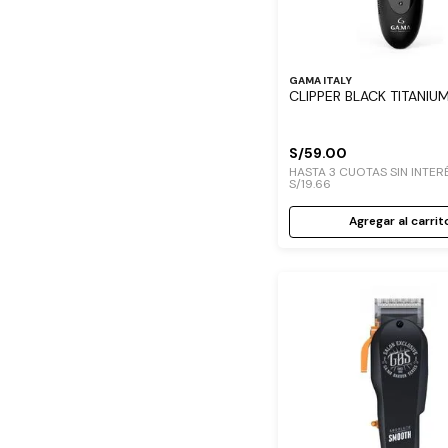
GAMA ITALY
CLIPPER BLACK TITANIU
S/
59
.
00
HASTA
3
CUOTAS SIN INTER
S/
19
.
66
Agregar al carrit