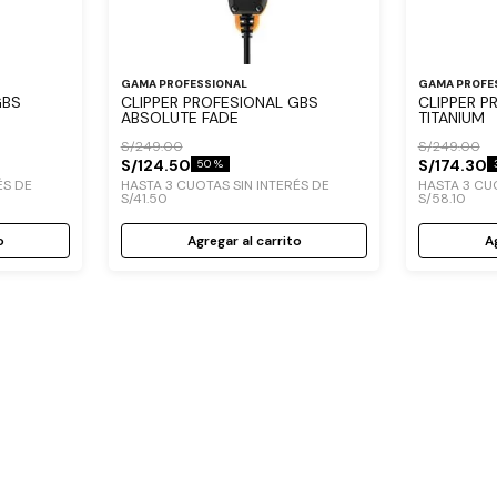
GAMA PROFESSIONAL
GAMA PROFE
GBS
CLIPPER PROFESIONAL GBS
CLIPPER P
ABSOLUTE FADE
TITANIUM
S/
249
.
00
S/
249
.
00
S/
124
.
50
S/
174
.
30
50 %
ÉS DE
HASTA
3
CUOTAS SIN INTERÉS DE
HASTA
3
CUO
S/
41
.
50
S/
58
.
10
o
Agregar al carrito
Ag