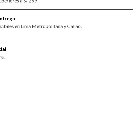
periores a S/ 299
ntrega
 hábiles en Lima Metropolitana y Callao.
ial
a.