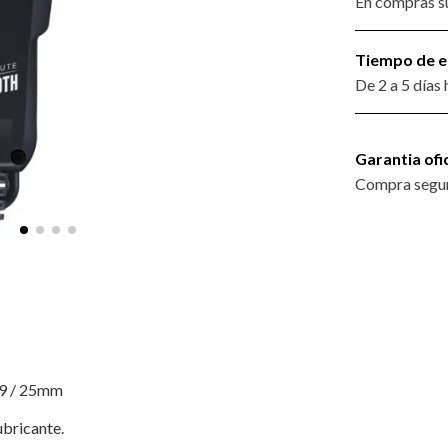
En compras su
Tiempo de e
De 2 a 5 días
Garantia ofic
Compra segur
 19 / 25mm
ubricante.