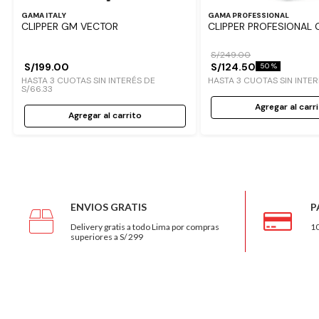
GAMA ITALY
GAMA PROFESSIONAL
CLIPPER GM VECTOR
CLIPPER PROFESIONAL
S/
249
.
00
S/
199
.
00
S/
124
.
50
50 %
HASTA
3
CUOTAS SIN INTERÉS DE
HASTA
3
CUOTAS SIN INTE
S/
66
.
33
Agregar al carr
Agregar al carrito
ENVIOS GRATIS
P
Delivery gratis a todo Lima por compras
10
superiores a S/ 299