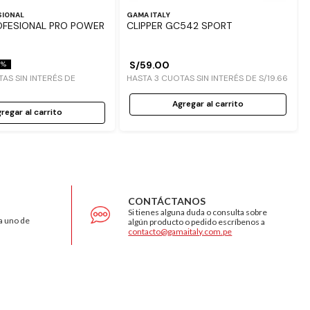
SIONAL
GAMA ITALY
ROFESIONAL PRO POWER
CLIPPER GC542 SPORT
S/
59
.
00
 %
AS SIN INTERÉS DE
HASTA
3
CUOTAS SIN INTERÉS DE
S/
19
.
66
Agregar al carrito
regar al carrito
CONTÁCTANOS
Si tienes alguna duda o consulta sobre
a uno de
algún producto o pedido escríbenos a
contacto@gamaitaly.com.pe