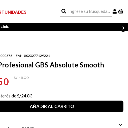
Ingrese su Búsqueda...
TUNIDADES
 Club.
000676
EAN
:
8023277129221
 Profesional GBS Absolute Smooth
S/
149
.
00
50
nterés de
S/
24
.
83
AÑADIR AL CARRITO