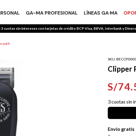
ERSONAL
GA-MA PROFESIONAL
LÍNEAS GA·MA
OPOR
TÉRMINOS MÁS BUSCADOS
 3 cuotas sin intereses con tarjetas de crédito BCP Visa, BBVA, Interbank y Diners
1
.
uniq
2
.
secadoras
Smooth
3
.
multistyler
SKU
:
BECCP0000
4
.
secadora
Clipper
5
.
rizadores
S/
74
.
6
.
combos
7
.
plancha
3
cuotas sin i
8
.
cepillo
9
.
sacapelo
Envio gratis
10
.
keration