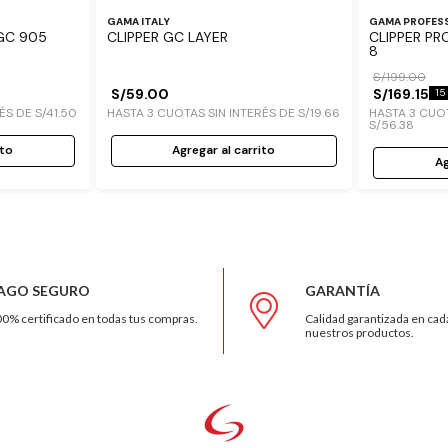
GAMA ITALY
GAMA PROFES
 GC 905
CLIPPER GC LAYER
CLIPPER P
8
S/
199
.
00
S/
59
.
00
S/
169
.
15
15
RÉS DE
S/
41
.
50
HASTA
3
CUOTAS SIN INTERÉS DE
S/
19
.
66
HASTA
3
CUOT
S/
56
.
38
ito
Agregar al carrito
Ag
AGO SEGURO
GARANTÍA
0% certificado en todas tus compras.
Calidad garantizada en cad
nuestros productos.