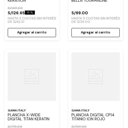
KERATION
BELLA TOURMALINE
S/
149
.
00
S/
126
.
65
S/
99
.
00
15 %
HASTA
3
CUOTAS SIN INTERÉS
HASTA
3
CUOTAS SIN INTERÉS
DE
S/
42
.
21
DE
S/
33
.
00
Agregar al carrito
Agregar al carrito
GAMA ITALY
GAMA ITALY
PLANCHA X-WIDE
PLANCHA DIGITAL CP14
DIGITAL TITAN KERATIN
TITANIO ION ROJO
S/
179
.
00
S/
199
.
00