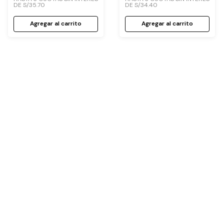
DE
S/
35
.
70
DE
S/
34
.
40
Agregar al carrito
Agregar al carrito