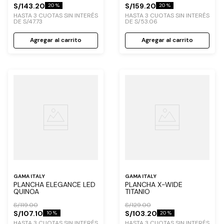
S/
143
.
20
S/
159
.
20
20 %
20 %
HASTA
3
CUOTAS SIN INTERÉS
HASTA
3
CUOTAS SIN INTERÉS
DE
S/
47
.
73
DE
S/
53
.
06
Agregar al carrito
Agregar al carrito
GAMA ITALY
GAMA ITALY
PLANCHA ELEGANCE LED
PLANCHA X-WIDE
QUINOA
TITANIO
S/
119
.
00
S/
129
.
00
S/
107
.
10
S/
103
.
20
10 %
20 %
HASTA
3
CUOTAS SIN INTERÉS
HASTA
3
CUOTAS SIN INTERÉS