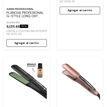
DE
S/
56
.
70
GAMA PROFESSIONAL
Agregar al carrito
PLANCHA PROFESIONAL
G-STYLE LONG OXY
ACTIVE IHT
S/
249
.
00
S/
211
.
65
15 %
HASTA
3
CUOTAS SIN INTERÉS
DE
S/
70
.
55
Agregar al carrito