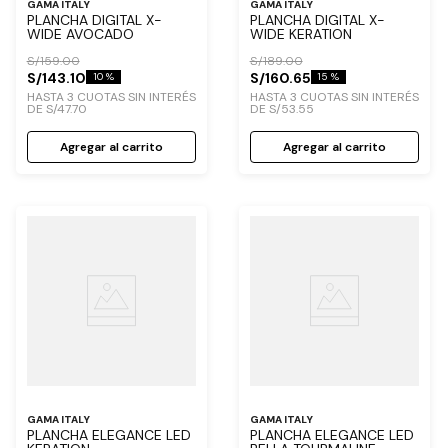
GAMA ITALY
GAMA ITALY
PLANCHA DIGITAL X-
PLANCHA DIGITAL X-
WIDE AVOCADO
WIDE KERATION
S/
159
.
00
S/
189
.
00
S/
143
.
10
S/
160
.
65
10 %
15 %
HASTA
3
CUOTAS SIN INTERÉS
HASTA
3
CUOTAS SIN INTERÉS
DE
S/
47
.
70
DE
S/
53
.
55
Agregar al carrito
Agregar al carrito
GAMA ITALY
GAMA ITALY
PLANCHA ELEGANCE LED
PLANCHA ELEGANCE LED