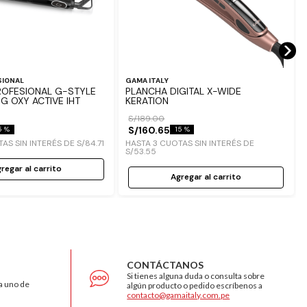
SIONAL
GAMA ITALY
ROFESIONAL G-STYLE
PLANCHA DIGITAL X-WIDE
G OXY ACTIVE IHT
KERATION
S/
189
.
00
S/
160
.
65
5 %
15 %
AS SIN INTERÉS DE
S/
84
.
71
HASTA
3
CUOTAS SIN INTERÉS DE
S/
53
.
55
regar al carrito
Agregar al carrito
CONTÁCTANOS
Si tienes alguna duda o consulta sobre
a uno de
algún producto o pedido escríbenos a
contacto@gamaitaly.com.pe